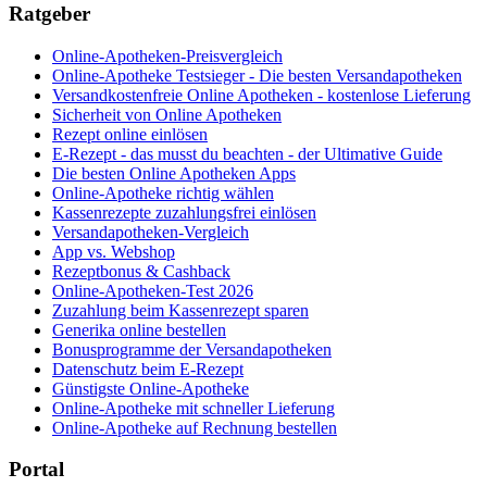
Ratgeber
Online-Apotheken-Preisvergleich
Online-Apotheke Testsieger - Die besten Versandapotheken
Versandkostenfreie Online Apotheken - kostenlose Lieferung
Sicherheit von Online Apotheken
Rezept online einlösen
E-Rezept - das musst du beachten - der Ultimative Guide
Die besten Online Apotheken Apps
Online-Apotheke richtig wählen
Kassenrezepte zuzahlungsfrei einlösen
Versandapotheken-Vergleich
App vs. Webshop
Rezeptbonus & Cashback
Online-Apotheken-Test 2026
Zuzahlung beim Kassenrezept sparen
Generika online bestellen
Bonusprogramme der Versandapotheken
Datenschutz beim E-Rezept
Günstigste Online-Apotheke
Online-Apotheke mit schneller Lieferung
Online-Apotheke auf Rechnung bestellen
Portal