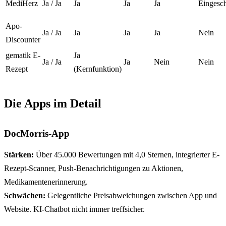
MediHerz
Ja / Ja
Ja
Ja
Ja
Eingesc
Apo-
Ja / Ja
Ja
Ja
Ja
Nein
Discounter
gematik E-
Ja
Ja / Ja
Ja
Nein
Nein
Rezept
(Kernfunktion)
Die Apps im Detail
DocMorris-App
Stärken:
Über 45.000 Bewertungen mit 4,0 Sternen, integrierter E-
Rezept-Scanner, Push-Benachrichtigungen zu Aktionen,
Medikamentenerinnerung.
Schwächen:
Gelegentliche Preisabweichungen zwischen App und
Website. KI-Chatbot nicht immer treffsicher.