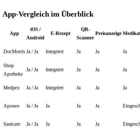
App-Vergleich im Überblick
iOS /
QR-
App
E-Rezept
Preisanzeige
Medikat
Android
Scanner
DocMorris
Ja / Ja
Integriert
Ja
Ja
Ja
Shop
Ja / Ja
Integriert
Ja
Ja
Ja
Apotheke
Medpex
Ja / Ja
Integriert
Ja
Ja
Ja
Aponeo
Ja / Ja
Ja
Ja
Ja
Eingesc
Sanicare
Ja / Ja
Ja
Ja
Ja
Eingesc