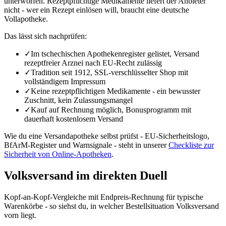
unterworfen. Rezeptpflichtige Medikamente liefert der Anbieter
nicht - wer ein Rezept einlösen will, braucht eine deutsche
Vollapotheke.
Das lässt sich nachprüfen:
✓
Im tschechischen Apothekenregister gelistet, Versand
rezeptfreier Arznei nach EU-Recht zulässig
✓
Tradition seit 1912, SSL-verschlüsselter Shop mit
vollständigem Impressum
✓
Keine rezeptpflichtigen Medikamente - ein bewusster
Zuschnitt, kein Zulassungsmangel
✓
Kauf auf Rechnung möglich, Bonusprogramm mit
dauerhaft kostenlosem Versand
Wie du eine Versandapotheke selbst prüfst - EU-Sicherheitslogo,
BfArM-Register und Warnsignale - steht in unserer
Checkliste zur
Sicherheit von Online-Apotheken
.
Volksversand im direkten Duell
Kopf-an-Kopf-Vergleiche mit Endpreis-Rechnung für typische
Warenkörbe - so siehst du, in welcher Bestellsituation Volksversand
vorn liegt.