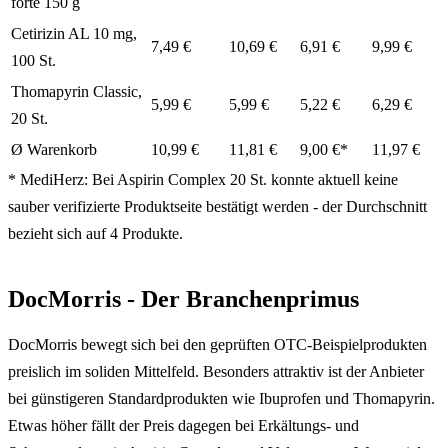
forte 150 g
Cetirizin AL 10 mg,
7,49 €
10,69 €
6,91 €
9,99 €
100 St.
Thomapyrin Classic,
5,99 €
5,99 €
5,22 €
6,29 €
20 St.
Ø Warenkorb
10,99 €
11,81 €
9,00 €*
11,97 €
* MediHerz: Bei Aspirin Complex 20 St. konnte aktuell keine
sauber verifizierte Produktseite bestätigt werden - der Durchschnitt
bezieht sich auf 4 Produkte.
DocMorris - Der Branchenprimus
DocMorris bewegt sich bei den geprüften OTC-Beispielprodukten
preislich im soliden Mittelfeld. Besonders attraktiv ist der Anbieter
bei günstigeren Standardprodukten wie Ibuprofen und Thomapyrin.
Etwas höher fällt der Preis dagegen bei Erkältungs- und