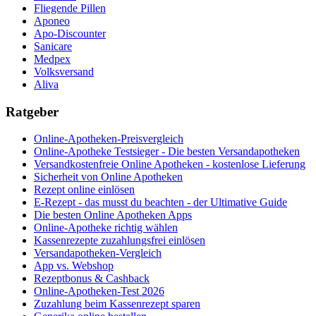
Fliegende Pillen
Aponeo
Apo-Discounter
Sanicare
Medpex
Volksversand
Aliva
Ratgeber
Online-Apotheken-Preisvergleich
Online-Apotheke Testsieger - Die besten Versandapotheken
Versandkostenfreie Online Apotheken - kostenlose Lieferung
Sicherheit von Online Apotheken
Rezept online einlösen
E-Rezept - das musst du beachten - der Ultimative Guide
Die besten Online Apotheken Apps
Online-Apotheke richtig wählen
Kassenrezepte zuzahlungsfrei einlösen
Versandapotheken-Vergleich
App vs. Webshop
Rezeptbonus & Cashback
Online-Apotheken-Test 2026
Zuzahlung beim Kassenrezept sparen