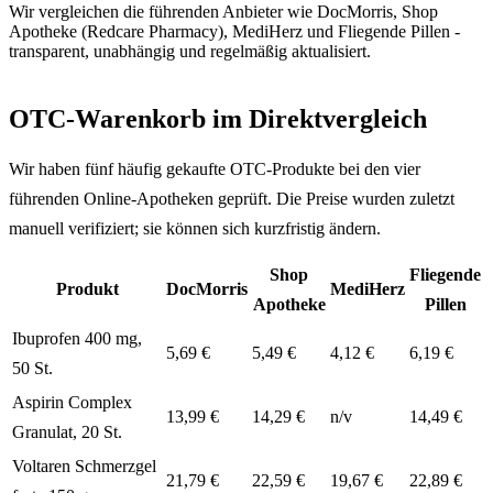
Wir vergleichen die führenden Anbieter wie DocMorris, Shop
Apotheke (Redcare Pharmacy), MediHerz und Fliegende Pillen -
transparent, unabhängig und regelmäßig aktualisiert.
OTC-Warenkorb im Direktvergleich
Wir haben fünf häufig gekaufte OTC-Produkte bei den vier
führenden Online-Apotheken geprüft. Die Preise wurden zuletzt
manuell verifiziert; sie können sich kurzfristig ändern.
Shop
Fliegende
Produkt
DocMorris
MediHerz
Apotheke
Pillen
Ibuprofen 400 mg,
5,69 €
5,49 €
4,12 €
6,19 €
50 St.
Aspirin Complex
13,99 €
14,29 €
n/v
14,49 €
Granulat, 20 St.
Voltaren Schmerzgel
21,79 €
22,59 €
19,67 €
22,89 €