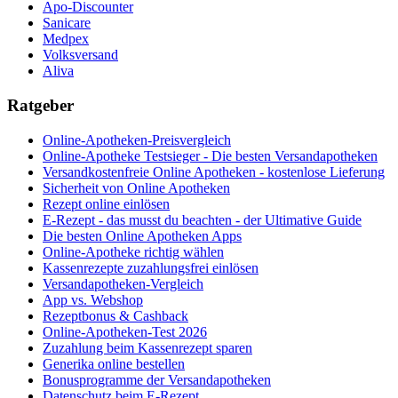
Apo-Discounter
Sanicare
Medpex
Volksversand
Aliva
Ratgeber
Online-Apotheken-Preisvergleich
Online-Apotheke Testsieger - Die besten Versandapotheken
Versandkostenfreie Online Apotheken - kostenlose Lieferung
Sicherheit von Online Apotheken
Rezept online einlösen
E-Rezept - das musst du beachten - der Ultimative Guide
Die besten Online Apotheken Apps
Online-Apotheke richtig wählen
Kassenrezepte zuzahlungsfrei einlösen
Versandapotheken-Vergleich
App vs. Webshop
Rezeptbonus & Cashback
Online-Apotheken-Test 2026
Zuzahlung beim Kassenrezept sparen
Generika online bestellen
Bonusprogramme der Versandapotheken
Datenschutz beim E-Rezept