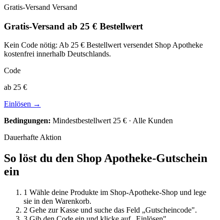
Gratis-Versand
Versand
Gratis-Versand ab 25 € Bestellwert
Kein Code nötig: Ab 25 € Bestellwert versendet Shop Apotheke
kostenfrei innerhalb Deutschlands.
Code
ab 25 €
Einlösen →
Bedingungen:
Mindestbestellwert 25 € · Alle Kunden
Dauerhafte Aktion
So löst du den Shop Apotheke-Gutschein
ein
1
Wähle deine Produkte im Shop-Apotheke-Shop und lege
sie in den Warenkorb.
2
Gehe zur Kasse und suche das Feld „Gutscheincode".
3
Gib den Code ein und klicke auf „Einlösen".