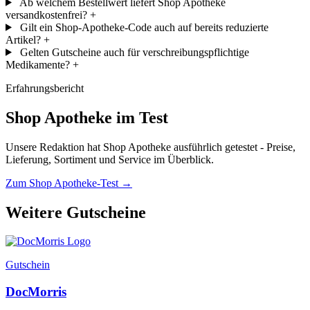
Ab welchem Bestellwert liefert Shop Apotheke
versandkostenfrei?
+
Gilt ein Shop-Apotheke-Code auch auf bereits reduzierte
Artikel?
+
Gelten Gutscheine auch für verschreibungspflichtige
Medikamente?
+
Erfahrungsbericht
Shop Apotheke im Test
Unsere Redaktion hat Shop Apotheke ausführlich getestet - Preise,
Lieferung, Sortiment und Service im Überblick.
Zum Shop Apotheke-Test →
Weitere Gutscheine
Gutschein
DocMorris