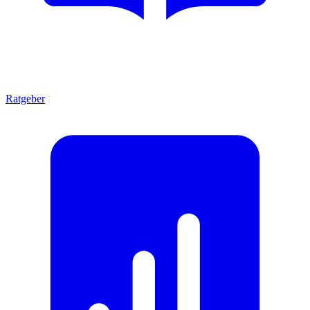
Ratgeber