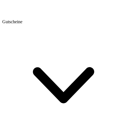
Gutscheine