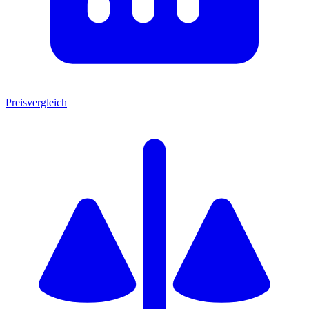
Preisvergleich