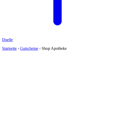
Duelle
Startseite
›
Gutscheine
› Shop Apotheke