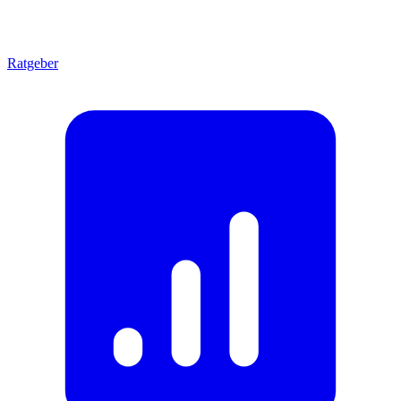
Ratgeber